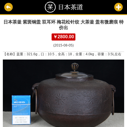
日本茶釜 紫斑铜盖 双耳环 梅花松针纹 大茶釜 盖有微磨痕 特
价出
￥2800.00
(2015-08-05)
【名称】盖重：321.6g，口：10.5，全高：18，全重：4.0kg，容量：3.5L左右