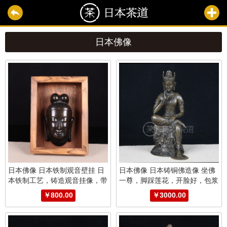
日本佛像
日本佛像 日本铁制观音壁挂 日
日本佛像 日本铸铜佛造像 坐佛
本铁制工艺，铸造观音挂像，带
一尊，脚踩莲花，开脸好，包浆
作者款识，带证书
好，一尊工艺精细佛造像
￥800.00
￥3000.00