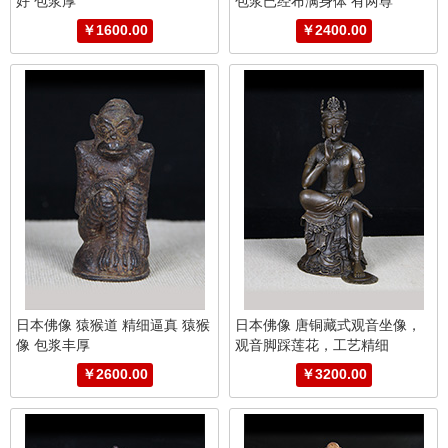
好 包浆厚
包浆已经布满身体 有两尊
￥1600.00
￥2400.00
日本佛像 猿猴道 精细逼真 猿猴
日本佛像 唐铜藏式观音坐像，
像 包浆丰厚
观音脚踩莲花，工艺精细
￥2600.00
￥3200.00