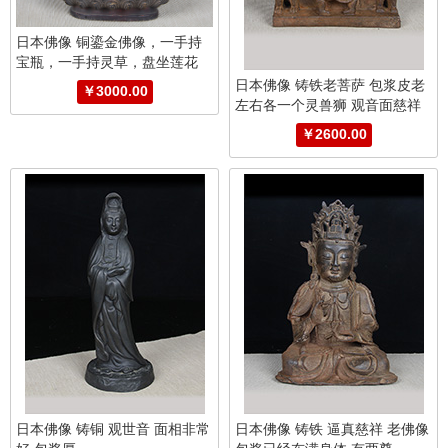
日本佛像 铜鎏金佛像，一手持
宝瓶，一手持灵草，盘坐莲花
盘，年份久，包浆皮壳漂亮。
日本佛像 铸铁老菩萨 包浆皮老
￥3000.00
左右各一个灵兽狮 观音面慈祥
露笑 普度众生
￥2600.00
日本佛像 铸铜 观世音 面相非常
日本佛像 铸铁 逼真慈祥 老佛像