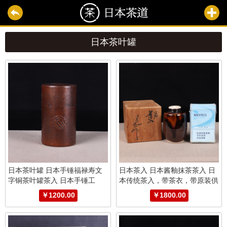
日本茶叶罐
日本茶叶罐 日本手锤福禄寿文
日本茶入 日本酱釉抹茶茶入 日
字铜茶叶罐茶入 日本手锤工
本传统茶入，带茶衣，带原装供
艺，捶打汉字纹，包浆漂亮，整
箱，高端茶入盖
￥1200.00
￥1800.00
体状态好