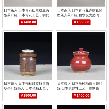
日本茶入 日本青花山水纹直筒
日本茶入 日本青花花卉纹直筒
型茶叶罐 日本青花工艺，明代
型茶入茶叶罐 釉水极为肥润，
画风，苏麻离青，发色靓丽，釉
苏麻离青发色靓丽，明代画风，
￥1400.00
￥1600.00
水肥润，绘制山水诗文
带作者款识
日本茶入 日本褐釉螺旋纹直筒
日本茶入 日本辰砂釉茶入茶叶
型茶叶罐茶入 日本色釉工艺，
罐 日本辰砂釉工艺，烧制铁
釉水肥润，螺旋纹，带原装供箱
斑，井仓作，釉水肥润，细腻开
￥1800.00
￥1400.00
片，器型漂亮