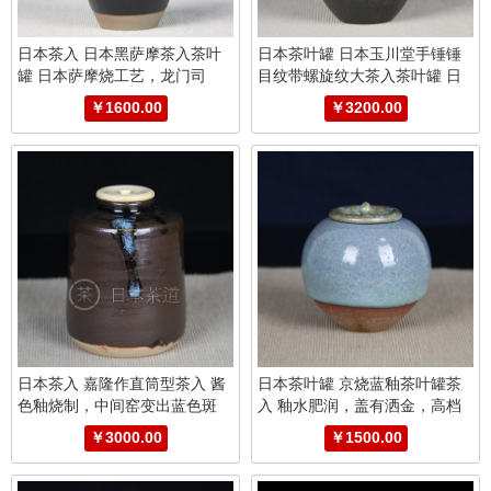
日本茶入 日本黑萨摩茶入茶叶
日本茶叶罐 日本玉川堂手锤锤
罐 日本萨摩烧工艺，龙门司
目纹带螺旋纹大茶入茶叶罐 日
烧，带要变效果，釉水极为肥
本手锤锤目纹
￥1600.00
￥3200.00
润，大小适中，适合随身携带，
带原装供箱证书。
日本茶入 嘉隆作直筒型茶入 酱
日本茶叶罐 京烧蓝釉茶叶罐茶
色釉烧制，中间窑变出蓝色斑
入 釉水肥润，盖有洒金，高档
纹，高端盖子，带原装茶衣供
大气，蓝釉烧制到位，大小适
￥3000.00
￥1500.00
箱，容量也算高端茶入里面较大
中，随身携带方便
的，值得把玩