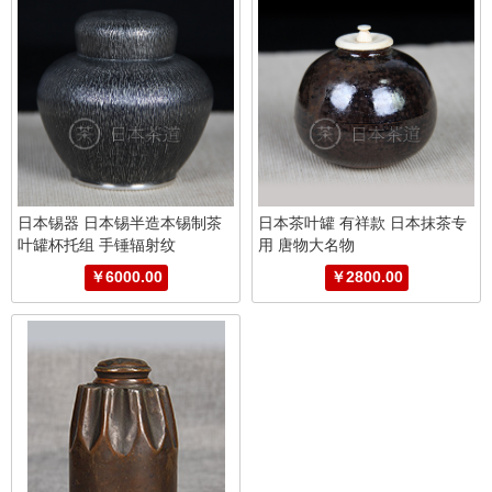
日本锡器 日本锡半造本锡制茶
日本茶叶罐 有祥款 日本抹茶专
叶罐杯托组 手锤辐射纹
用 唐物大名物
￥6000.00
￥2800.00