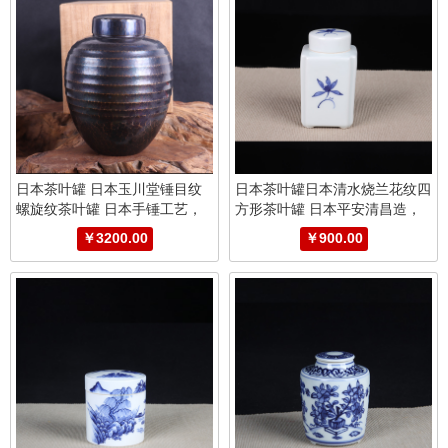
日本茶叶罐 日本玉川堂锤目纹
日本茶叶罐日本清水烧兰花纹四
螺旋纹茶叶罐 日本手锤工艺，
方形茶叶罐 日本平安清昌造，
人间国宝玉川堂手锤锤目纹，螺
四方形茶叶罐，绘制兰花纹，釉
￥3200.00
￥900.00
旋纹，一张铜皮捶打而成，经典
水肥润，性价比高
蓝光着色工艺，内镀银，带原装
供箱