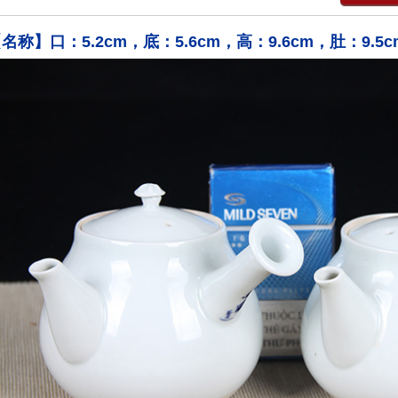
名称】口：5.2cm，底：5.6cm，高：9.6cm，肚：9.5