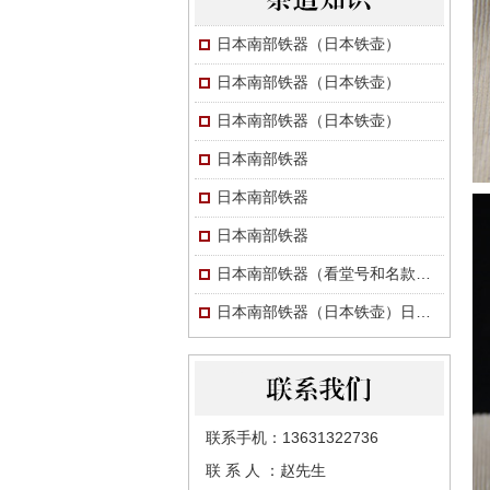
日本南部铁器（日本铁壶）
日本南部铁器（日本铁壶）
日本南部铁器（日本铁壶）
日本南部铁器
日本南部铁器
日本南部铁器
日本南部铁器（看堂号和名款画押）
日本南部铁器（日本铁壶）日本铁壶小讲：工艺与收藏
联系手机：13631322736
联 系 人 ：赵先生