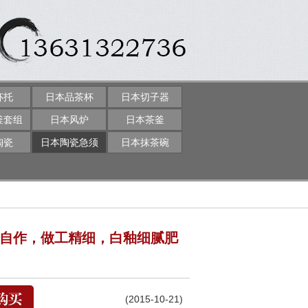
杯托
日本品茶杯
日本切子器
釜套组
日本风炉
日本茶釜
陶瓷
日本陶瓷急须
日本抹茶碗
工自作，做工精细，白釉细腻肥
(2015-10-21)