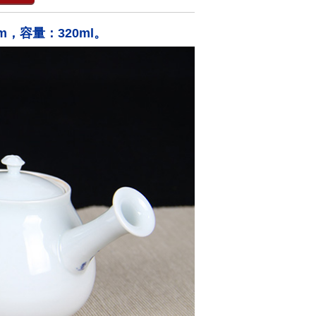
cm，容量：320ml。